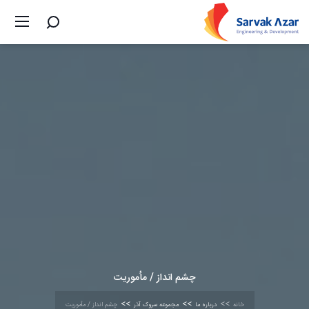
چشم
انداز / مأموریت
خانه
درباره ما
مجموعه سروک آذر
چشم انداز / مأموریت